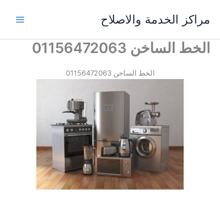
خطي
مراكز الخدمة والاصلاح
لى
لمحتوى
الخط الساخن 01156472063
الخط الساخن 01156472063