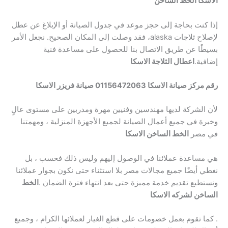
الاسكا الخط الساخن
إذا كنت بحاجة إلى حجز موعد في جدول الصيانة أو الإبلاغ عن عطل
لإصلاح ثلاجات alaska، فقد وصلت إلى المكان الصحيح. نجعل الأمر
بسيطًا عن طريق الاتصال بنا للحصول على مساعدة فنية
إضافية.
اعطال الثلاجة الاسكا
رقم مركز صيانة الاسكا 01156472063 صيانة فريزر الاسكا
لأن الشركة لديها مهندسين وفنيين مهرة ومدربين على مستوى عالٍ
وخبرة في جميع أعمال الصيانة لجميع الأجهزة المنزلية ، ومهمتنا
في مصر
الخط الساخن الاسكا
هي مساعدة عملائنا في الوصول إليهم وليس ذلك فحسب ، بل
نغطي أيضًا جميع مجالات مصر بلا استثناء حتى نكون بجوار عملائنا
ونستطيع تقديم خدمة مميزة حتى بعد انتهاء فترة الضمان .
الخط
الساخن لشركه الاسكا
. كما تقوم بعمل خصومات على قطع الغيار لعملائها الكرام ، وجميع