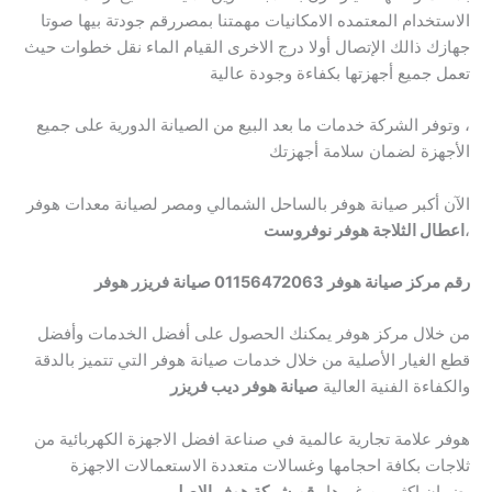
الاستخدام المعتمده الامكانيات مهمتنا بمصررقم جودتة بيها صوتا
جهازك ذالك الإتصال أولا درج الاخرى القيام الماء نقل خطوات حيث
تعمل جميع أجهزتها بكفاءة وجودة عالية
، وتوفر الشركة خدمات ما بعد البيع من الصيانة الدورية على جميع
الأجهزة لضمان سلامة أجهزتك
الآن أكبر صيانة هوفر بالساحل الشمالي ومصر لصيانة معدات هوفر
،
اعطال الثلاجة هوفر نوفروست
رقم مركز صيانة هوفر 01156472063 صيانة فريزر هوفر
من خلال مركز هوفر يمكنك الحصول على أفضل الخدمات وأفضل
قطع الغيار الأصلية من خلال خدمات صيانة هوفر التي تتميز بالدقة
والكفاءة الفنية العالية
صيانة هوفر ديب فريزر
هوفر علامة تجارية عالمية في صناعة افضل الاجهزة الكهربائية من
ثلاجات بكافة احجامها وغسالات متعددة الاستعمالات الاجهزة
بضمان اكثر من غيرها
رقم شركة هوفر الاصلي