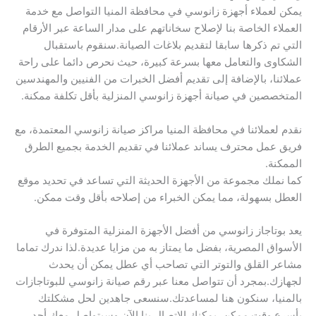
يمكن لعملاء أجهزة زانوسي في محافظة المنيا التواصل مع خدمة
العملاء الخاصة بنا لإصلاح سخاناتهم على مدار الساعة عبر الأرقام
التي تم ذكرها سابقا لتقديم بلاغات الصيانة.سنقوم باستقبال
الشكاوى والتعامل معها بسرعة كبيرة، حيث نحرص دائما على راحة
عملائنا، بالإضافة إلى تقديم أفضل الخبرات من الفنيين والمهندسين
المتخصصين في صيانة أجهزة زانوسي المنزلية بأقل تكلفة ممكنة.
نقدم لعملائنا في محافظة المنيا مراكز صيانة زانوسي المعتمدة، مع
فريق عمل محترف يساند عملائنا في تقديم الخدمة بجميع الطرق
الممكنة.
كما نملك مجموعة من الأجهزة الحديثة التي تساعد في تحديد موقع
العطل بسهولة، مما يمكن الخبراء من إصلاحه بأقل وقت ممكن.
يعد بوتاجاز زانوسي من أفضل الأجهزة المنزلية المتوفرة في
الأسواق المصرية، بفضل ما يمتاز به من مزايا عديدة.لذا ندرك تماما
مشاعر القلق والتوتر التي تصاحب أي عطل يمكن أن يحدث
لجهازك.بمجرد أن تتواصل معنا عبر رقم صيانة زانوسي للبوتاجازات
بالمنيا، سنكون هنا لمساعدتك.سنسعى جاهدين لحل مشكلتك
بأسرع وقت ممكن، يمكنك الاتصال بنا الآن وسيتواصل معك أحد