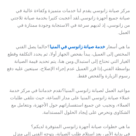
مركز صيانة زانوسي يقدم لنا خدمات متميزة وكفاءة عالية في
صيانة جميع أجهزة زانوسي.لقد أعجبت كثيرا بخدمة صيانة ثلاجتي
من زانوسي، إذ لديهم سرعة في الاستجابة وجودة ممتازة في
العمل.
ما هي أسعار
خدمة صيانة زانوسي في المنيا
؟حالما يصل الفني
المختص إلى العميل، يبدأ بفحص الجهاز أولا، ثم يحدد التكلفة وقطع
الغيار التي تحتاج إلى استبدال.ومن هنا، يتم تحديد قيمة الصيانة
بواسطة الفني.إذا قرر العميل عدم إجراء الإصلاح، سيتعين عليه دفع
رسوم الزيارة والفحص فقط.
مواعيد العمل لصيانة زانوسي المنيا؟نقدم خدماتنا في مركز خدمة
عملاء صيانة زانوسي المنيا على مدار الساعة، حيث نتلقى طلبات
العملاء، ونجيب عن جميع استفساراتهم حول الأجهزة، ونتعامل مع
الشكاوى ونحرص على إيجاد الحلول المستدامة.
ما هي خطوات صيانة أجهزة زانوسي المتوفرة لديكم؟
في بداية الأمر، بعد استلام طلب الصيانة، يتوجه الفني إلى منزل