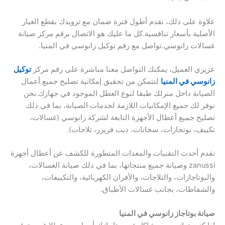
علاوة على ذلك، نقدم أطول فترة ضمان مع تزويدك بقطع الغيار
الأصلية بأسعار تنافسية.كل ما عليك هو الاتصال برقم مركز صيانة
غسالات زانوسي.تواصل مع رقم توكيل زانوسي في المنيا.
عزيزي العميل، يمكنك التواصل معنا مباشرة على رقم مركز
توكيل
زانوسي في المنيا
لتتمكن من تحقيق إمكانية تصليح جميع أعمال
الصيانة داخل منزلك طبقا لنوع العطل الموجود في جهازك.نحن
نوفر لك جميع الإمكانيات اللازمة لخدمات الصيانة، بما في ذلك
تصليح جميع أعطال الأجهزة التابعة لشركة زانوسي (غسالات،
تكييف، بوتجازات، سخانات، ديب فريزر، ثلاجات).
نقدم أحدث التقنيات والمعدات المتطورة للكشف عن أعطال أجهزة
zanussi وصيانة جميع منتجاتها، بما في ذلك صيانة الغسالات،
والبوتاجازات، والثلاجات، والأفران الكهربائية، والتكييفات،
والشفاطات، بجانب غسالات الأطباق.
صيانة بوتاجاز زانوسي في المنيا