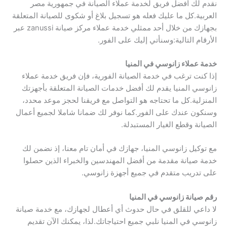
نقدم لك أفضل فريق لخدمة عملاء الصيانة في جمهورية مصر
العربية.كل ما عليك فعله هو تسجيل بلاغ أو شكوى للصيانة المتعلقة
بجهازك من خلال أحد ممثلي خدمة عملاء مركز صيانة zanussi عبر
الأرقام التالية:وسنأتي إليك على الفور.
خدمة عملاء زانوسي في المنيا
إذا كنت ترغب في خدمة الصيانة الفورية، فإن فريق خدمة عملاء
زانوسي المنيا يقدم لك أفضل خدمات الصيانة المتعلقة بأجهزتك
المنزلية.كل ما تحتاجه هو التواصل مع فريقنا لحجز موعد محدد،
وسنكون عندك على الفور.كما نوفر لك ضمانا شاملا لجميع أعمال
الصيانة وقطع الغيار المستبدلة.
مع توكيل زانوسي المنيا، جهازك في أمان تام معنا، إذ نضمن لك
خدمة صيانة مقدمة من أفضل المهندسين والخبراء الذين حصلوا
على تدريب متقدم في جميع أجهزة زانوسي.
رقم صيانة زانوسي في المنيا
لا داعي للقلق في حال حدوث أي أعطال لجهازك، مع خدمة صيانة
زانوسي في المنيا نلبي جميع احتياجاتك.لذا، يمكنك الآن تقديم