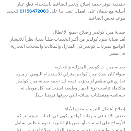
حقيقية. نوفر خدمة إصلاح وتغيير الضاغط باستخدام قطع غيار
أصلية مع ضمان على العمل. اتصل بنا على
01156472063
لتحديد
موعد فحص الضاغط.
صيانة مبرد كولدير وإصلاح جميع الأعطال
تُعد صيانة مبرد كولدير من أكثر الخدمات طلباً لدينا، نظراً للانتشار
الواسع لمبردات كولدير في المنازل والمكاتب والمحلات التجارية
في مصر.
صيانة مبردات كولدير المنزلية والتجارية
سواء كان لديك مبرد كولدير منزلي للاستخدام اليومي أو مبرد
تجاري في مطعم أو مخزن، نقدم لك خدمة صيانة مبرد كولدير
متكاملة تناسب نوع الجهاز وطبيعة استخدامه. كل موديل له
خصائصه ومتطلبات صيانته التي يعرفها فريقنا جيداً.
إصلاح أعطال التبريد وضعف الأداء
ضعف الأداء في مبردات كولدير يكون في الغالب نتيجة لتراكم
الأوساخ على الملفات أو نقص غاز التبريد. نقوم بتنظيف شامل
للملفات والمبخر، وفحص مستوى الغاز، وإصلاح أي تسرب قبل