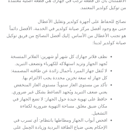
الاطمئنان بأن كل قطعة تُركَّب في جهازك هي قطعة أصلية معتمدة
من توكيل كولدير المعتمد.
نصائح للحفاظ على أجهزة كولدير وتقليل الأعطال
حتى مع وجود أفضل مركز صيانة كولدير في الخدمة، الأفضل دائماً
هو تجنب الأعطال من الأساس. إليك أفضل النصائح من فريق توكيل
صيانة كولدير لدينا:
نظف فلاتر جهازك كل شهر أو شهرين: الفلاتر المتسخة
تُجهد الجهاز وتزيد استهلاكه للكهرباء وتضعف التبريد.
لا تُثقل جهاز المبرد بأحمال زائدة عن طاقته المصممة:
كل جهاز له سعة تخزين محددة يجب الالتزام بها.
تأكد من مستوى الغاز سنوياً: مستوى الغاز المنخفض
يعني ضعف التبريد ويُجهد الضاغط بشكل غير ضروري.
حافظ على تهوية جيدة حول الجهاز: لا تضع الجهاز في
مكان ضيق مغلق. مساحة التهوية ضرورية لكفاءة
التشغيل.
افحص أبواب الجهاز ومطاطها بانتظام: أي تسرب في
الإحكام يعني ضياع الطاقة البردية وزيادة الحِمل على