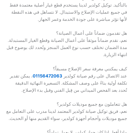
بالتأكيد. توكيل كولدير لدينا يستخدم قطع غيار أصلية معتمدة فقط
في جميع عمليات الإصلاح والاستبدال. لا نتساهل في هذه النقطة
لأنها تؤثر مباشرة على جودة الخدمة وعمر الجهاز.
هل تقدمون ضماناً على أعمال الصيانة؟
نعم، نقدم ضماناً موثقاً على أعمال الصيانة وقطع الغيار المستبدلة.
مدة الضمان تختلف حسب نوع العمل المنجز وتُحدد لك بوضوح قبل
انتهاء الزيارة.
كيف يمكنني معرفة سعر الإصلاح مسبقاً؟
عند الاتصال على رقم صيانة كولدير
01156472063
، يمكن تقدير
تكلفة أولية بناءً على وصف المشكلة. التسعيرة النهائية الدقيقة
تُحدد بعد الفحص الميداني من قِبل الفني وقبل بدء الإصلاح.
هل تتعاملون مع جميع موديلات كولدير؟
نعم، فريق توكيل صيانة كولدير المعتمد لدينا مدرب على التعامل مع
جميع موديلات وأحجام أجهزة كولدير، سواء القديم منها أو الحديث.
ماذا أفعل إذا كان جهاز كولدير لا يعمل تماماً؟