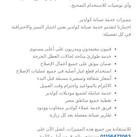
وأي توصيات للاستخدام الصحيح.
مميزات خدمة صيانة كولدير
اختيارنا لتقديم خدمة صيانة كولدير يعني اختيار التميز والاحترافية
في كل تفصيلة:
فنيون معتمدون ومدربون على أعلى مستوى
خدمة طوارئ متاحة لحالات العطل الحرجة
ضمان موثق على جميع أعمال الإصلاح
استخدام قطع غيار أصلية في جميع عمليات الإصلاح
أسعار شفافة وتسعيرة مسبقة قبل البدء
الالتزام بالمواعيد واحترام وقت العميل
خدمة شاملة لجميع موديلات كولدير
تغطية جميع مناطق مصر
فريق خدمة عملاء كولدير متجاوب وودود
تقارير صيانة مفصلة بعد كل زيارة
للاستفادة من جميع هذه المميزات، اتصل الآن على
01156472063
وستشعر بالفرق من أول مكالمة.