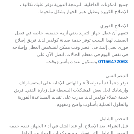
جميع المكونات الداخلية. البرمجة الدورية توفر عليك تكاليف
الإصلاح الكبيرة وتطيل عمر الجهاز بشكل ملحوظ.
الإصلاح الفوري
نتفهم أن عطل جهاز التبريد يعني أزمة حقيقية، خاصة في فصل
الصيف. لهذا السبب توفر خدمة صيانة كولدير لدينا فريق إصلاح
فوري يصل إليك في أقصر وقت ممكن لتشخيص العطل وإصلاحه
في نفس اليوم في معظم الحالات. اتصل الآن على
01156472063
وسنكون عندك بأسرع وقت.
الدعم الفني
نوفر دعماً فنياً متواصلاً عبر الهاتف للإجابة على استفساراتك
وإرشادك لحل بعض المشكلات البسيطة قبل زيارة الفني. فريق
خدمة عملاء كولدير لدينا مدرب على تقديم المساعدة الفورية
والحلول العملية بأسلوب واضح ومفهوم.
الفحص الشامل
قبل الشراء، بعد الإصلاح، أو عند الشك في أداء الجهاز، نقدم خدمة
الفحص الشامل التي تغطي جميع مكونات الجهاز من الداخل