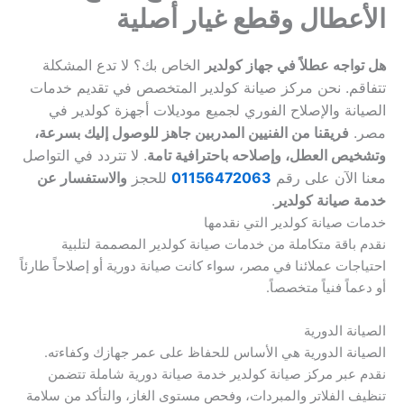
الأعطال وقطع غيار أصلية
هل تواجه عطلاً في جهاز كولدير
الخاص بك؟ لا تدع المشكلة
تتفاقم. نحن مركز صيانة كولدير المتخصص في تقديم خدمات
الصيانة والإصلاح الفوري لجميع موديلات أجهزة كولدير في
مصر.
فريقنا من الفنيين المدربين جاهز للوصول إليك بسرعة،
وتشخيص العطل، وإصلاحه باحترافية تامة
. لا تتردد في التواصل
معنا الآن على رقم
01156472063
للحجز
والاستفسار عن
خدمة صيانة كولدير
.
خدمات صيانة كولدير التي نقدمها
نقدم باقة متكاملة من خدمات صيانة كولدير المصممة لتلبية
احتياجات عملائنا في مصر، سواء كانت صيانة دورية أو إصلاحاً طارئاً
أو دعماً فنياً متخصصاً.
الصيانة الدورية
الصيانة الدورية هي الأساس للحفاظ على عمر جهازك وكفاءته.
نقدم عبر مركز صيانة كولدير خدمة صيانة دورية شاملة تتضمن
تنظيف الفلاتر والمبردات، وفحص مستوى الغاز، والتأكد من سلامة