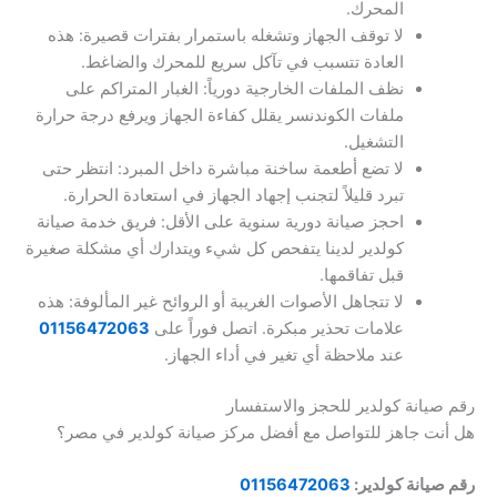
المحرك.
لا توقف الجهاز وتشغله باستمرار بفترات قصيرة: هذه
العادة تتسبب في تآكل سريع للمحرك والضاغط.
نظف الملفات الخارجية دورياً: الغبار المتراكم على
ملفات الكوندنسر يقلل كفاءة الجهاز ويرفع درجة حرارة
التشغيل.
لا تضع أطعمة ساخنة مباشرة داخل المبرد: انتظر حتى
تبرد قليلاً لتجنب إجهاد الجهاز في استعادة الحرارة.
احجز صيانة دورية سنوية على الأقل: فريق خدمة صيانة
كولدير لدينا يتفحص كل شيء ويتدارك أي مشكلة صغيرة
قبل تفاقمها.
لا تتجاهل الأصوات الغريبة أو الروائح غير المألوفة: هذه
علامات تحذير مبكرة. اتصل فوراً على
01156472063
عند ملاحظة أي تغير في أداء الجهاز.
رقم صيانة كولدير للحجز والاستفسار
هل أنت جاهز للتواصل مع أفضل مركز صيانة كولدير في مصر؟
رقم صيانة كولدير:
01156472063