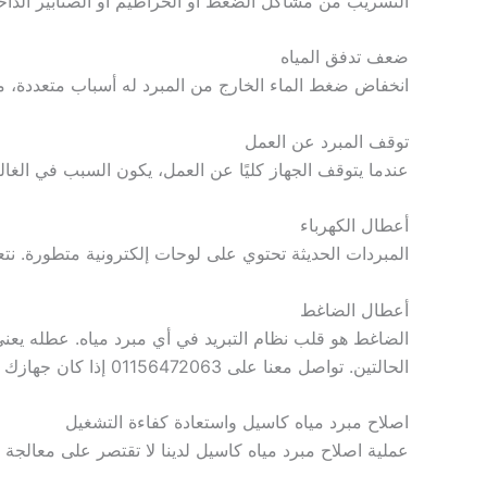
التسريب من مشاكل الضغط أو الخراطيم أو الصنابير الداخل
ضعف تدفق المياه
انخفاض ضغط الماء الخارج من المبرد له أسباب متعددة، من
توقف المبرد عن العمل
عندما يتوقف الجهاز كليًا عن العمل، يكون السبب في الغال
أعطال الكهرباء
المبردات الحديثة تحتوي على لوحات إلكترونية متطورة. نتع
أعطال الضاغط
الضاغط هو قلب نظام التبريد في أي مبرد مياه. عطله يعني ت
الحالتين. تواصل معنا على 01156472063 إذا كان جهازك يعاني من أي من هذه الأعطال.
اصلاح مبرد مياه كاسيل واستعادة كفاءة التشغيل
عملية اصلاح مبرد مياه كاسيل لدينا لا تقتصر على معالج