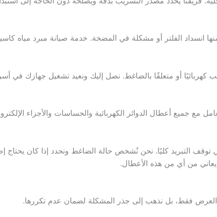
ية. فريقنا يحدد مصدر التسريب بدقة ويُصلحه دون الحاجة إلى استبدا
ها انسداد الفلتر أو مشكلة في المضخة. خدمة صيانة مبرد مياه كاسي
ب كهربائيًا أو متعلقًا بالضاغط. نصل إليك ونعيد تشغيل جهازك في أس
امل مع جميع أعطال الدوائر الكهربائية والحساسات والأجزاء الإلكترو
وقف التبريد كليًا. نحن نُشخص حالة الضاغط ونحدد إذا كان يحتاج إصلا
ة العرض فقط، بل نذهب إلى جذر المشكلة لضمان عدم تكررها.