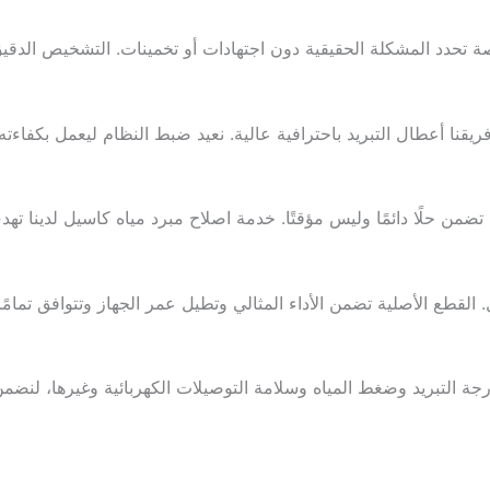
دد المشكلة الحقيقية دون اجتهادات أو تخمينات. التشخيص الدقيق ي
يقنا أعطال التبريد باحترافية عالية. نعيد ضبط النظام ليعمل بكفاءته
ضمن حلًا دائمًا وليس مؤقتًا. خدمة اصلاح مبرد مياه كاسيل لدينا تهد
قطع الأصلية تضمن الأداء المثالي وتطيل عمر الجهاز وتتوافق تمامًا 
ة التبريد وضغط المياه وسلامة التوصيلات الكهربائية وغيرها، لنضمن تس