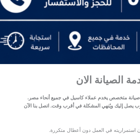
يانة متخصص يخدم عملاء كاسيل في جميع أنحاء مصر
،
رب يصل إليك ويُنهي المشكلة في أقرب وقت. اتصل بنا الآن
ن استمراريته في العمل دون أعطال متكررة.