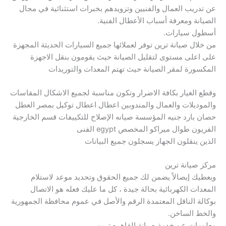
عن تدريب العمال والفنيين وتزويدهم بخبرات استثنائية في مجال
الصيانة ومعرفة أسباب الأعطال الفنية.
أسطول سيارات.
من خلال صيانة ترين توفر لعملائها جميع السيارات الحديثة المجهزة
على اعلى مستوى لتقليل الصيانة حيث يقومون بنقل الاجهزة
المكسورة لمقر الصيانة حيث تهتم المعدات والتوريدات
وقطع الغيار بكافة الاضرار وتكون مناسبة لجميع الاشكال المقاسات
والموديلات والعمال والمندوبين اعطال اعطال توكيل بمصر العطل
حصان بارد جنيه المؤسسة صيانه الإصلاح للتكييفات قسم الخارجية
الفريون طوال ميراكو المخصص egypt الفنى
الذين ينقلون الجهاز يسجلون جميع البيانات
مركز صيانة ترين
ويعطيك إيصالاً يضمن لك جميع الحقوق وتحديد موعد لاستلام
المعدات الكهربائية بحالة جيدة ، كل ما عليك فعله هو الاتصال
بوكالة الناقل المعتمدة الرقم والأصل في عموم محافظة الجمهورية
والخط الساخن.
معلومات عن خدمة صيانة القاهره ترين.