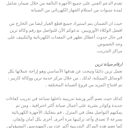
تقدم الدعم الفني على جميع الأجهزة التالفة من خلال ضمان شامل
لمدة سنوات من استلام الجهاز الكهربائي من الصيانة
حيث ان الضمان يتم استيراد جميع قطع الغيار ايضا من الخارج من
افضل الوكلاء الأوروبيين. ندعوكم الآن للتواصل مع رقم وكالة ترين
في حال حدوث أعطال تظهر في المعدات الكهربائية والتكييف على
وجه الخصوص.
مراكز التدريب.
ارقام صيانة ترين
تعمل ترين دائمًا وتبحث عن هدفها الأساسي وهو إراحة عملائها بكل
الوسائل الممكنة. لذلك ، من خلال مركز خدمة ترين ووكالة كاريير ،
تم افتتاح المزيد من فروع الصيانة المختلفة ،
كذلك حيث تضم أكبر ورشة تدريبية داخلها تساعد في تدريب كفاءات
جديدة وكوادر بشرية على أعمال صيانة أكثر احترافية ، ومن ثم
يمكنهم التواصل معك في المنزل ، قم بتفكيك الأجهزة الكهربائية
بسرعة لا تصدق وأعد تركيبها مرة أخرى. أخرى بكل أمان وإتقان.
كما تضم ​​هذه المراكز التدريبية أكبر عدد من المهندسين المسؤولين