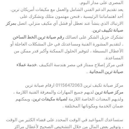
المصرى على مدار اليوم.
يعد تقديم الدعم الفني الشامل والعمل مع مكيفات أمريكان ترين.
أحد اهتماماتنا الرئيسية ، فنحن مهتمون مثلك ونشكرك على
الارتباك الذي ينشأ عند تعطل أو فشل أي مكيف منزلي. اتصل
بمركز
صيانة تكييف ترين
.
نشكرك جزيل الشكر على اتصالك
رقم صيانة ترين الخط الساخن
.
لتقديم المشورة الفنية ومساعدتك في حل المشكلات العاجلة أو
الأعطال البسيطة ، لتوفير الحلول الممكنة وأكبر قدر ممكن من
المساعدة.
فني مركز إصلاح ممتاز في مصر هندسة التكييف .
خدمة عملاء
صيانة ترين المجانية
..
مركز صيانة تكيف ترين 01156472063 ارقام صيانة ترين
مركز صيانة ترين
لديهم جميع المهارات والمعرفة الفنية اللازمة ،
ولديهم المعدات الخاصة اللازمة
لصيانة مكيفات ترين
، ويمكنهم
ضمان الخدمة ومكوناتها المختلفة .
ستساعدك المواعيد في الوقت المحدد على قضاء الكثير من الوقت
، وتوفير بعض المال من خلال التشخيص الصحيح لأعطال مراكز