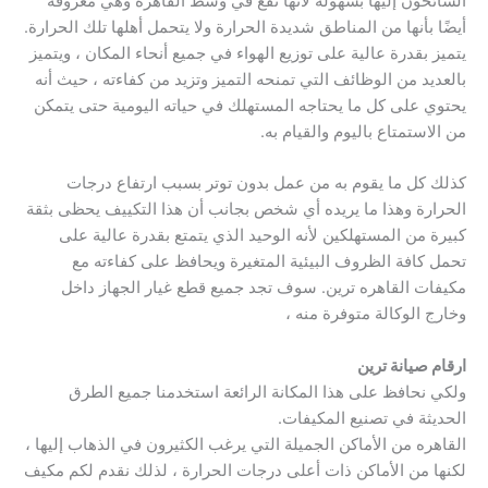
السائحون إليها بسهولة لأنها تقع في وسط القاهرة وهي معروفة
أيضًا بأنها من المناطق شديدة الحرارة ولا يتحمل أهلها تلك الحرارة.
يتميز بقدرة عالية على توزيع الهواء في جميع أنحاء المكان ، ويتميز
بالعديد من الوظائف التي تمنحه التميز وتزيد من كفاءته ، حيث أنه
يحتوي على كل ما يحتاجه المستهلك في حياته اليومية حتى يتمكن
من الاستمتاع باليوم والقيام به.
كذلك كل ما يقوم به من عمل بدون توتر بسبب ارتفاع درجات
الحرارة وهذا ما يريده أي شخص بجانب أن هذا التكييف يحظى بثقة
كبيرة من المستهلكين لأنه الوحيد الذي يتمتع بقدرة عالية على
تحمل كافة الظروف البيئية المتغيرة ويحافظ على كفاءته مع
مكيفات القاهره ترين. سوف تجد جميع قطع غيار الجهاز داخل
وخارج الوكالة متوفرة منه ،
ارقام صيانة ترين
ولكي نحافظ على هذا المكانة الرائعة استخدمنا جميع الطرق
الحديثة في تصنيع المكيفات.
القاهره من الأماكن الجميلة التي يرغب الكثيرون في الذهاب إليها ،
لكنها من الأماكن ذات أعلى درجات الحرارة ، لذلك نقدم لكم مكيف