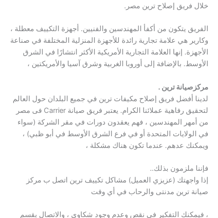
خلال فريق إصلاح ترين مصر.
الفريق يتكون من أكفأ المهندسين والفنيين. أجهزة التكييف معطلة ،
وكارير هي علامة تجارية رائدة للأجهزة المنزلية المختلفة في صناعة
الأجهزة. إنها العلامة التجارية الأمريكية الأكثر انتشارًا في الشرق
الأوسط. بالإضافة إلى أوروبا الغربية وشرق آسيا والأمريكتين ،
مركزصيانة ترين .
لدينا أفضل فريق إصلاح مكيفات ترين في جميع البلدان حول العالم
لتحقيق رفاهية عملائنا الكرام. يعتبر فريق صيانة Carrier فى مصر
من أمهر المهندسين ، فهم يعقدون دورات في مقر الشركة (سواء
في الولايات المتحدة أو في فرع الشرق الأوسط في أبو ظبي) ،
ويمكنك عدهم. عندما تكون هناك مشكلة ،
فإننا ملزمون بذلك..
إذا واجهتك (عزيزي العميل) مشاكل تكييف ترين اتصل ب مركز
صيانة ترين مدنتى والرحاب في أي وقت
، فيمكنك التفكير في نقص وعدم وجود شكاوى ، والاتصال بقسم