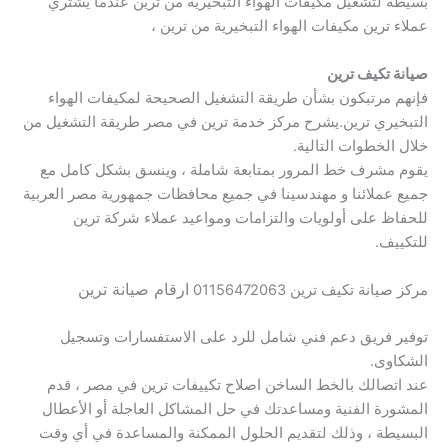
بسيطة لتشغيل مكيفات الهواء التبخيرية من ترين عندما يشتري
عملاء ترين مكيفات الهواء التبخيرية من ترين ،
صيانة تكيف ترين
فإنهم مرتبكون بشأن طريقة التشغيل الصحيحة لمكيفات الهواء
التبخيري ترين.يشرح مركز خدمة ترين في مصر طريقة التشغيل من
خلال الخطوات التالية.
يقوم مشرف خط المرور بمتابعة شاملة ، وينسق بشكل كامل مع
جميع عملائنا و مهندسينا في جميع محافظات جمهورية مصر العربية
للحفاظ على أولويات والتزامات ومواعيد عملاء شركة ترين
للتكييف.
ارقام صيانة ترين
مركز صيانة تكيف ترين 01156472063
توفير فريق دعم فني شامل للرد على الاستفسارات وتسجيل
الشكاوى.
عند اتصالك بالخط الساخن اصلاح تكييفات ترين في مصر ، قدم
المشورة الفنية ومساعدتك في حل المشاكل العاجلة أو الأعطال
البسيطة ، وذلك لتقديم الحلول الممكنة والمساعدة في أي وقت