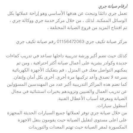
ارقام صيانة جري
تعمل جري دائمًا وتبحث عن هدفها الأساسي وهو إراحة عملائها بكل
الوسائل الممكنة. لذلك ، من خلال مركز خدمة جري ووكالة جري ،
تم افتتاح المزيد من فروع الصيانة المختلفة ،
مركز صيانة تكيف جري 01156472063 رقم صيانة تكيف جري
كذلك حيث تضم أكبر ورشة تدريبية داخلها تساعد في تدريب كفاءات
جديدة وكوادر بشرية على أعمال صيانة أكثر احترافية ، ومن ثم
يمكنهم التواصل معك في المنزل ، قم بتفكيك الأجهزة الكهربائية
بسرعة لا تصدق وأعد تركيبها مرة أخرى. أخرى بكل أمان وإتقان.
كما تضم ​​هذه المراكز التدريبية أكبر عدد من المهندسين المسؤولين
عن تدريب العمال والفنيين وتزويدهم بخبرات استثنائية في مجال
الصيانة ومعرفة أسباب الأعطال الفنية.
أسطول سيارات.
من خلال صيانة جري توفر لعملائها جميع السيارات الحديثة المجهزة
على اعلى مستوى لتقليل الصيانة حيث يقومون بنقل الاجهزة
المكسورة لمقر الصيانة حيث تهتم المعدات والتوريدات