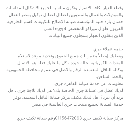
وقطع الغيار بكافة الاضرار وتكون مناسبة لجميع الاشكال المقاسات
والموديلات والعمال والمندوبين اعطال اعطال توكيل بمصر العطل
حصان بارد جنيه المؤسسة صيانه الإصلاح للتكييفات قسم الخارجية
الفريون طوال ميراكو المخصص egypt الفنى
الذين ينقلون الجهاز يسجلون جميع البيانات
خدمة عملاء جري
ويعطيك إيصالاً يضمن لك جميع الحقوق وتحديد موعد لاستلام
المعدات الكهربائية بحالة جيدة ، كل ما عليك فعله هو الاتصال
بوكالة الناقل المعتمدة الرقم والأصل في عموم محافظة الجمهورية
والخط الساخن.
معلومات عن خدمة صيانة القاهره جري.
لديك عطل في غسالة جري الخاصة بك؟ هل لديك ثلاجة جري ، هل
تريد أن تبرد؟. هل لديك مكيف مركز صيانة الناقل المعتمد. يوفر
خدمة الصيانة لجميع منتجات جري العالمية في مصر.
مركز صيانة تكيف جري 01156472063رقم صيانة تكيف جري